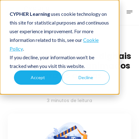
CYPHER Learning
uses cookie technology on
this site for statistical purposes and continuous
user experience improvement. For more
K-20 blog
Professores
information related to this, see our
Cookie
Policy
.
Quatro ferramentas digitais
If you decline, your information won’t be
para criar vídeos animados
tracked when you visit this website.
para os alunos
Accept
Decline
Dezembro 9, 2022
Por
CYPHER Learning
3 minutos de leitura