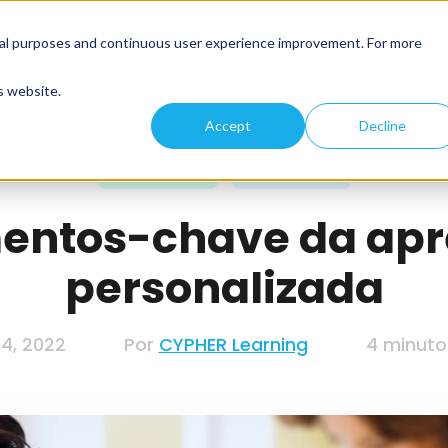
tical purposes and continuous user experience improvement. For more
s website.
Accept
Decline
K-20 blog
Professores
mentos-chave da ap
personalizada
4, 2022
Por
CYPHER Learning
4 minutos