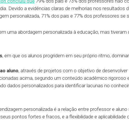
tion concluiu que
79% dos pais e 73% dos professores não 
ia. Devido a evidências claras de melhorias nos resultados 
em personalizada, 71% dos pais e 77% dos professores se s
em uma abordagem personalizada à educação, mas tiveram qu
s
, em que os alunos progridem em seu próprio ritmo, domin
 ao aluno
, através de projetos com o objetivo de desenvolver
onadas acima, segundo um conteúdo acadêmico rigoroso e 
do dados personalizados para identificar lacunas no conheci
izagem personalizada é a relação entre professor e aluno so
 seus pontos fortes e fracos, e a flexibilidade e aplicabilidad