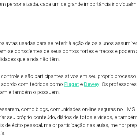
m personalizada, cada um de grande importância individualm
s palavras usadas para se referir à ação de os alunos assumire
am-se conscientes de seus pontos fortes e fracos e podem su
idades que ainda não têm.
no controle e são participantes ativos em seu próprio processo
e acordo com teóricos como
Piaget
e
Dewey
. Os professores
lizam e também o possuem.
ressarem, como blogs, comunidades on-line seguras no LMS 
criar seu próprio conteúdo, diários de fotos e vídeos, e tam
eis de êxito pessoal, maior participação nas aulas, melhor 
is.