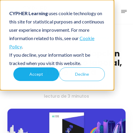
CYPHER Learning
uses cookie technology on
this site for statistical purposes and continuous
user experience improvement. For more
Noticias blog
Comunicado de prensa
information related to this, see our
Cookie
Policy
.
México lidera la adopción
If you decline, your information won’t be
de IA en el entorno laboral,
tracked when you visit this website.
estudio revela
Accept
Decline
septiembre 23, 2024
Por
CYPHER Learning
lectura de 3 minutos